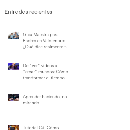
Entradas recientes
Guía Maestra para
Padres en Valdemoro:
¿Qué dice realmente tu
hijo cuando juega?
(Diccionario Gamer
Completo)
De "ver" vídeos a
"crear" mundos: Cómo
transformar el tiempo de
YouTube en talento real
Aprender haciendo, no
mirando
Tutorial C#: Cómo