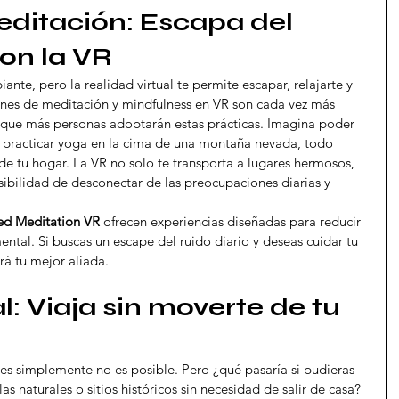
editación: Escapa del 
con la VR
te, pero la realidad virtual te permite escapar, relajarte y 
iones de meditación y mindfulness en VR son cada vez más 
n que más personas adoptarán estas prácticas. Imagina poder 
 practicar yoga en la cima de una montaña nevada, todo 
e tu hogar. La VR no solo te transporta a lugares hermosos, 
sibilidad de desconectar de las preocupaciones diarias y 
ed Meditation VR
 ofrecen experiencias diseñadas para reducir 
mental. Si buscas un escape del ruido diario y deseas cuidar tu 
rá tu mejor aliada.
l: Viaja sin moverte de tu 
ces simplemente no es posible. Pero ¿qué pasaría si pudieras 
las naturales o sitios históricos sin necesidad de salir de casa? 