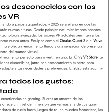
os desconocidos con los 
es VR
ionando a pasos agigantados, y 2025 será el año en que las 
arán nuevas alturas. Desde paisajes naturales impresionantes 
e tecnología avanzada, los visores VR actuales permiten a los 
 como nunca antes. Equipos como el 
Oculus Quest 2
 o el 
Valve 
a increíble, un rendimiento fluido y una sensación de presencia 
entro del mundo virtual.
s el momento perfecto para invertir en uno. En 
Only VR Store
, te 
ones disponibles, junto con asesoramiento experto para 
e adapte a tus necesidades y preferencias. El 2025 está aquí, ¡y 
a todos los gustos: 
itada
s experiencias en gaming. Si eres un amante de los 
te ofrece un nivel de inmersión que va más allá de cualquier 
adores de vuelo hasta juegos de rol en mundos fantásticos, las 