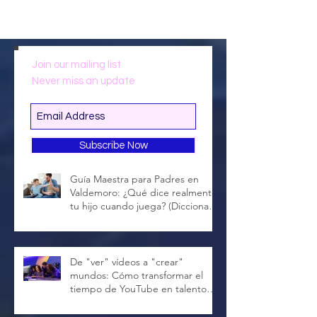
Join our mailing list
Never miss an update
Entradas recientes
Subscribe Now
Guía Maestra para Padres en
Valdemoro: ¿Qué dice realmente
tu hijo cuando juega? (Diccionario
Gamer Completo)
De "ver" vídeos a "crear"
mundos: Cómo transformar el
tiempo de YouTube en talento