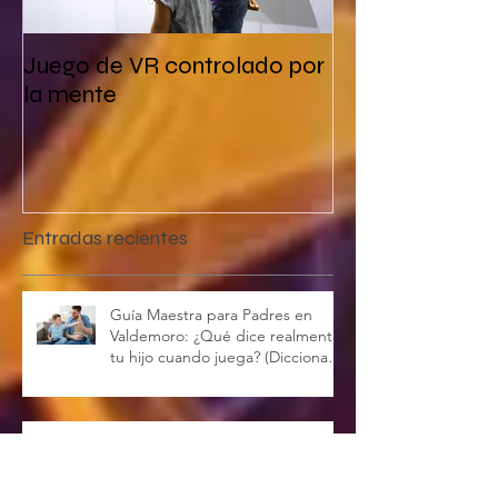
Juego de VR controlado por
la mente
Entradas recientes
Guía Maestra para Padres en
Valdemoro: ¿Qué dice realmente
tu hijo cuando juega? (Diccionario
Gamer Completo)
De "ver" vídeos a "crear"
mundos: Cómo transformar el
tiempo de YouTube en talento